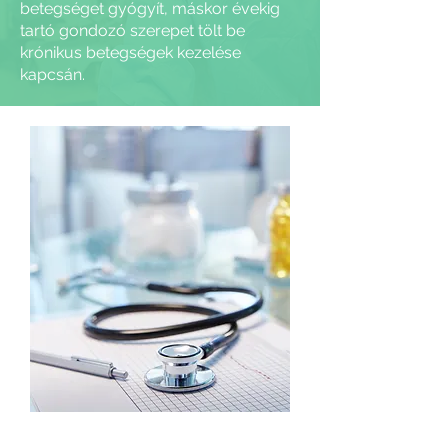
betegséget gyógyít, máskor évekig
tartó gondozó szerepet tölt be
krónikus betegségek kezelése
kapcsán.