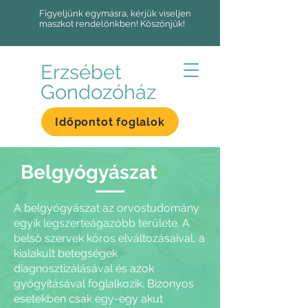
Figyeljünk egymásra, kérjük viseljen
maszkot rendelőnkben! Köszönjük!
Erzsébet
Gondozóház
Időpontot foglalok
Belgyógyászat
A belgyógyászat az orvostudomány
egyik legszerteágazóbb területe. A
belső szervek kóros elváltozásaival, a
kialakult betegségek
diagnosztizálásával és azok
gyógyításával foglalkozik.
Bizonyos
esetekben csak egy-egy akut