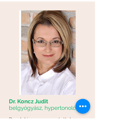
Dr. Koncz Judit
belgyógyász, hypertonológus
Rendelésemen szeretettel
várom Önt, ha