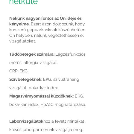
nélküle
Nekünk nagyon fontos az Ön ideje és
kényelme.
Ezért azon dolgozunk, hogy
korszerű gépparkunknak köszönhetően
Ön helyben, nálunk végeztethessen el
vizsgálatokat.
Tüdőbetegek számára:
Légzésfunkciós
mérés, allergia vizsgálat,
CRP, EKG
Szívbetegeknek:
EKG, szívultrahang
vizsgálat, boka-kar index
Magasvérnyomással küzdőknek:
EKG,
boka-kar index, HbA1C meghatározása.
Laborvizsgálatok
hoz a levett mintákat
külsős laborpartnerünk vizsgálja meg.