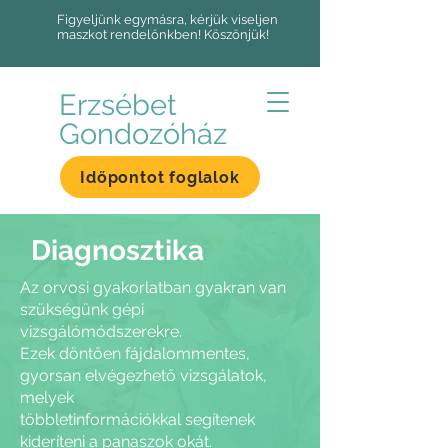
Figyeljünk egymásra, kérjük viseljen
maszkot rendelőnkben! Köszönjük!
Erzsébet
Gondozóház
Időpontot foglalok
Diagnosztika
Az orvosi gyakorlatban gyakran van
szükségünk gépi
vizsgálómódszerekre.
Ezek döntően fájdalommentes,
gyorsan elvégezhető vizsgálatok,
melyek
többletinformációkkal segítenek
kideríteni a panaszok okát.