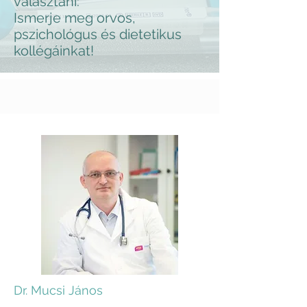
választani:
Ismerje meg orvos,
pszichológus és dietetikus
kollégáinkat!
Dr. Mucsi János