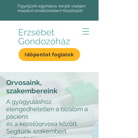
Figyeljünk egymásra, kérjük viseljen
maszkot rendelőnkben! Köszönjük!
Erzsébet
Gondozóház
Időpontot foglalok
Orvosaink,
szakembereink
A gyógyuláshoz
elengedhetetlen a bizalom a
páciens
és a kezelőorvosa között.
Segítünk szakembert