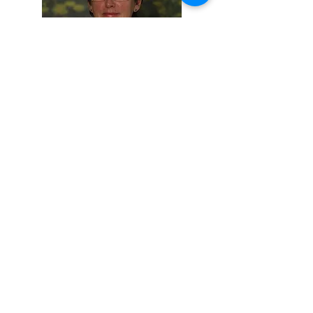
Dr. Papp Borbála
Radiológus
Ultrahang vizsgálatok gyermekek és
felnőttek részére
Továbbiak