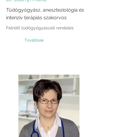
Tüdőgyógyász, aneszteziológia és
intenzív terápiás szakorvos
Felnőtt tüdőgyógyászati rendelés
Továbbiak