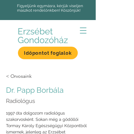
Figyeljünk egymásra, kérjük viseljen
maszkot rendelőnkben! Köszönjük!
Erzsébet
Gondozóház
Időpontot foglalok
< Orvosaink
Dr. Papp Borbála
Radiológus
1997 óta dolgozom radiológus 
szakorvosként. Sokan még a gödöllői 
Tormay Károly Egészségügyi Központból 
ismernek, jelenleg az Erzsébet 