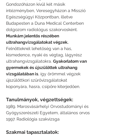
Gondozóházon kívül két másik 
intézményben, Veresegyházon a Misszió 
Egészségügyi Központban, illetve 
Budapesten a Duna Medical Centerben 
dolgozom radiológus szakorvosként.
Munkám jelentős részében 
ultrahangvizsgálatokat végzek.
Felnőtteknél lehetőség van a has, 
kismedence, nyaki és végtag, lágyrész 
ultrahangvizsgálatokra. 
Gyakorlatom van 
gyermekek és újszülöttek ultrahang 
vizsgálatában is
, így örömmel végzek 
újszülőttkori szűrővizsgálatokat 
koponyára, hasra, csípőre kiterjedően. 
Tanulmányok, végzettségek:
1989. Marosvásárhelyi Orvostudományi és 
Gyógyszerészeti Egyetem, általános orvos
1997. Radiológia szakvizsga
Szakmai tapasztalatok: