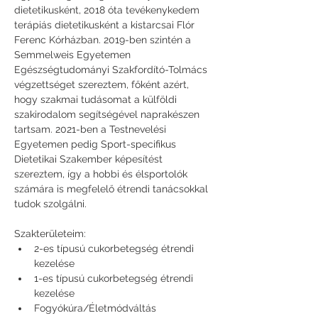
dietetikusként, 2018 óta tevékenykedem 
terápiás dietetikusként a kistarcsai Flór 
Ferenc Kórházban. 2019-ben szintén a 
Semmelweis Egyetemen 
Egészségtudományi Szakfordító-Tolmács 
végzettséget szereztem, főként azért, 
hogy szakmai tudásomat a külföldi 
szakirodalom segítségével naprakészen 
tartsam. 2021-ben a Testnevelési 
Egyetemen pedig Sport-specifikus 
Dietetikai Szakember képesítést 
szereztem, így a hobbi és élsportolók 
számára is megfelelő étrendi tanácsokkal 
tudok szolgálni.
Szakterületeim:
2-es típusú cukorbetegség étrendi 
kezelése
1-es típusú cukorbetegség étrendi 
kezelése
Fogyókúra/Életmódváltás