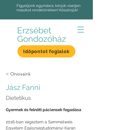
Figyeljünk egymásra, kérjük viseljen
maszkot rendelőnkben! Köszönjük!
Erzsébet
Gondozóház
Időpontot foglalok
< Orvosaink
Jász Fanni
Dietetikus
Gyermek és felnőtt páciensek fogadása
2016-ban végeztem a Semmelweis 
Egyetem Egészségtudományi Karán 