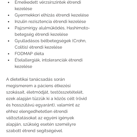
Emelkedett vérzsírszintek étrendi 
kezelése
Gyermekkori elhízás étrendi kezelése
Inzulin rezisztencia étrendi kezelése
Pajzsmirigy alulműkődés, Hashimoto-
betegség étrendi kezelése
Gyulladásos bélbetegségek (Crohn, 
Colitis) étrendi kezelése
FODMAP diéta
Ételallergiák, intoleranciák étrendi 
kezelése
A dietetikai tanácsadás során 
megismerem a páciens étkezési 
szokásait, életmódját, testösszetételét, 
ezek alapján tűzzük ki a közös célt (rövid 
és hosszútávú egyaránt), valamint az 
ehhez elengedhetetlen étrendi 
változtatásokat az egyéni igények 
alapján, szükség esetén személyre 
szabott étrend segítségével.