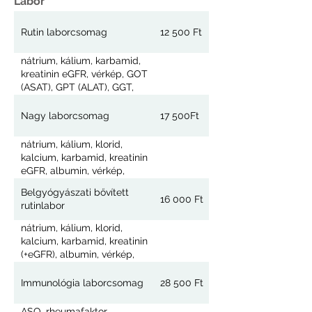
Labor
Rutin laborcsomag
12 500 Ft
nátrium, kálium, karbamid,
kreatinin eGFR, vérkép, GOT
(ASAT), GPT (ALAT), GGT,
húgysav, CRP, vércukor,
összkoleszterin, triglicerid,
Nagy laborcsomag
17 500Ft
vizelet általános és üledék
nátrium, kálium, klorid,
kalcium, karbamid, kreatinin
eGFR, albumin, vérkép,
alkalikus foszfatáz, GOT
Belgyógyászati bővített
(ASAT), GPT (ALAT), GGT,
16 000 Ft
rutinlabor
LDH, bilirubin, összfehérje,
húgysav, CK (kreatinkináz),
nátrium, kálium, klorid,
CRP, vas, foszfor
kalcium, karbamid, kreatinin
(anorganikus foszfát),
(+eGFR), albumin, vérkép,
foszfát, vércukor,
alkalikus foszfatáz, GOT
összkoleszterin, HDL, LDL,
(ASAT), GPT (ALAT), GGT,
Immunológia laborcsomag
28 500 Ft
triglicerid, vizelet általános
LDH, bilirubin, összfehérje,
és üledék
húgysav, CK (kreatinkináz),
ASO, rheumafaktor,