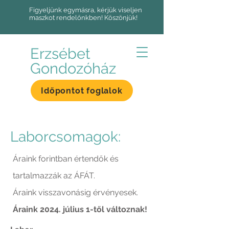
Figyeljünk egymásra, kérjük viseljen
maszkot rendelőnkben! Köszönjük!
Erzsébet
Gondozóház
Időpontot foglalok
Laborcsomagok:
Áraink forintban értendők és
tartalmazzák az ÁFÁT.
Áraink visszavonásig érvényesek.
Áraink 2024. július 1-től változnak!