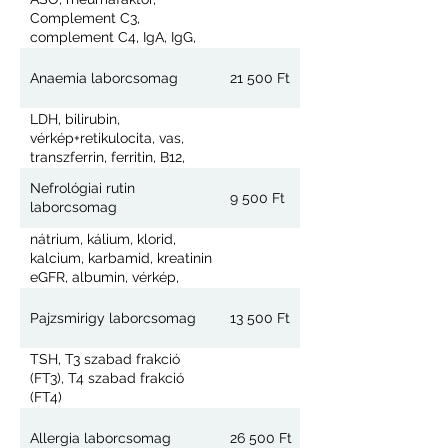
CRP, foszfor (anorganikus
Complement C3,
foszfát), vércukor,
complement C4, IgA, IgG,
koleszterin, triglicerid,
IgM, fehérje elektroforézis
vizelet általános és üledék,
(szérum),
Anaemia laborcsomag
21 500 Ft
LDH, bilirubin,
vérkép+retikulocita, vas,
transzferrin, ferritin, B12,
folsav
Nefrológiai rutin
9 500 Ft
laborcsomag
nátrium, kálium, klorid,
kalcium, karbamid, kreatinin
eGFR, albumin, vérkép,
foszfor (anorganikus
foszfát), vizelet általános és
Pajzsmirigy laborcsomag
13 500 Ft
üledék,
TSH, T3 szabad frakció
(FT3), T4 szabad frakció
(FT4)
Allergia laborcsomag
26 500 Ft