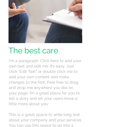
The best care
I'm a paragraph. Click here to add your
own text and edit me. It’s easy. Just
click “Edit Text” or double click me to
add your own content and make
changes to the font. Feel free to drag
and drop me anywhere you like on
your page. I’m a great place for you to
tell a story and let your users know a
little more about you.
This is a great space to write long text
about your company and your services.
You can use this space to go into a