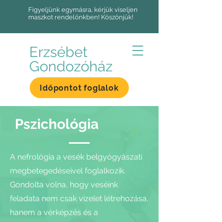
Figyeljünk egymásra, kérjük viseljen
maszkot rendelőnkben! Köszönjük!
Erzsébet
Gondozóház
Időpontot foglalok
Pszichológia
A nefrológia a vesék belgyógyászati
megbetegedéseivel foglalkozik.
Gondolta volna, hogy veséink
feladata nem csak vizelet létrehozása,
hanem a vérképzés és a