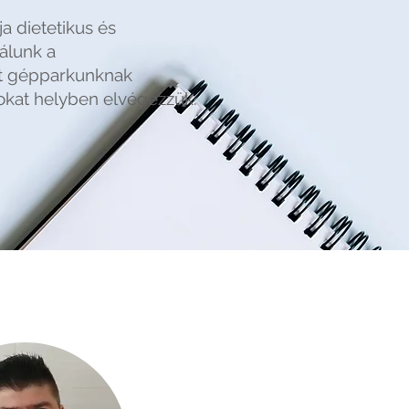
a dietetikus és
álunk a
ett gépparkunknak
okat helyben elvégezzük.