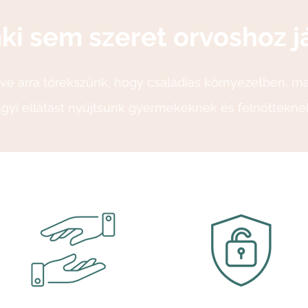
ki sem szeret orvoshoz já
éve arra törekszünk, hogy családias környezetben, m
yi ellátást nyújtsunk gyermekeknek és felnőttekne