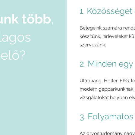
1. Közösséget
unk több
,
Betegeink számára rend
lagos
készítünk, hírleveleket 
szervezünk.
elő?
2. Minden egy
Ultrahang, Holter-EKG, l
modern gépparkunknak 
vizsgálatokat helyben e
3. Folyamatos
Az orvostudomány nagyon