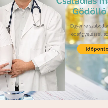
Családias 
Gödöllő
Egyénre szabottan
odafigyeléssel, a
Időponto