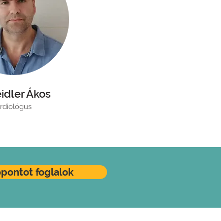
eidler Ákos
rdiológus
őpontot foglalok