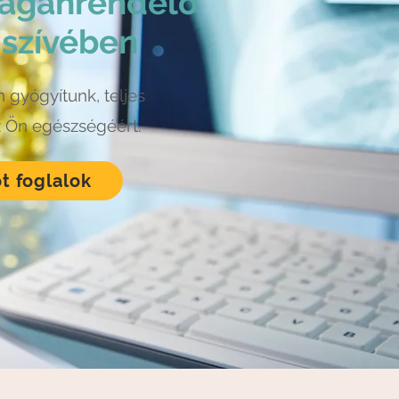
magánrendelő
 szívében
 gyógyítunk, teljes
z Ön egészségéért.
t foglalok