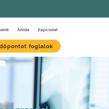
saink
Árlista
Kapcsolat
Időpontot foglalok