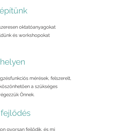
 építünk
szeresen oktatóanyagokat
küldünk és workshopokat
 helyen
égzésfunkciós mérések, felszerelt,
köszönhetően a szükséges
lvégezzük Önnek.
 fejlődés
 gyorsan fejlődik, és mi