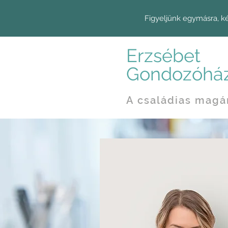
Figyeljünk egymásra, k
Erzsébet
Gondozóhá
A családias magá