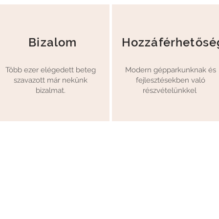
Bizalom
Hozzáférhetősé
Több ezer elégedett beteg
Modern gépparkunknak és
szavazott már nekünk
fejlesztésekben való
bizalmat.
részvételünkkel