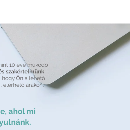
mint 10 éve működő
és szakértelmünk
, hogy Ön a lehető
, elérhető árakon,
e, ahol mi
gyulnánk.