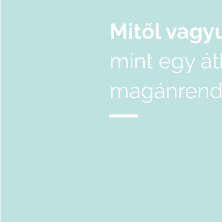
Mitől vagy
mint egy át
magánrend