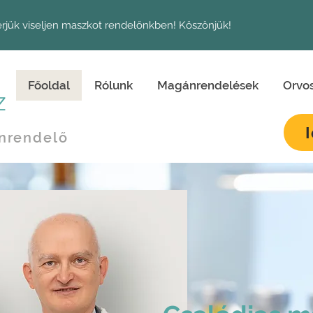
érjük viseljen maszkot rendelőnkben! Köszönjük!
Főoldal
Rólunk
Magánrendelések
Orvo
z
nrendelő