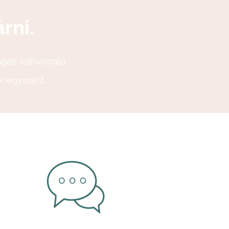
rni.
agas színvonalú
k egyaránt.