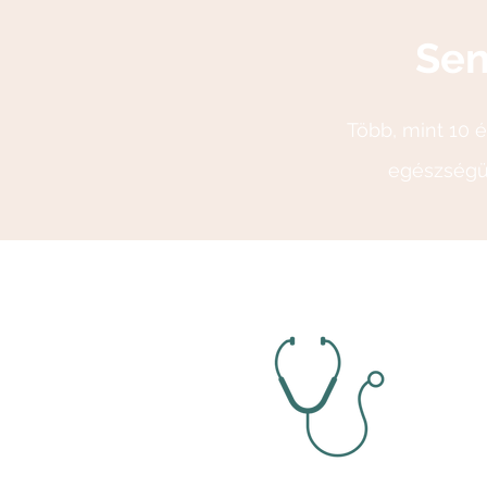
Sen
Több, mint 10 
egészségüg